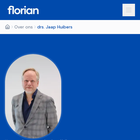
Over ons
drs. Jaap Huibers