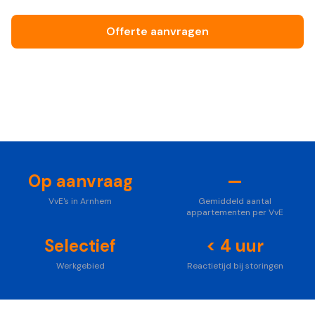
Offerte aanvragen
Bel ons vrijblijvend
Foto: Unsplash
Op aanvraag
—
VvE's in Arnhem
Gemiddeld aantal
appartementen per VvE
Selectief
< 4 uur
Werkgebied
Reactietijd bij storingen