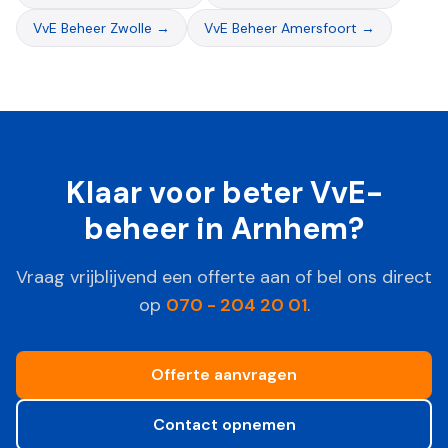
VvE Beheer
Zwolle
→
VvE Beheer
Amersfoort
→
Klaar voor beter VvE-
beheer in
Arnhem
?
Vraag vrijblijvend een offerte aan of bel ons direct
op
070 - 204 20 01
.
Offerte aanvragen
Contact opnemen