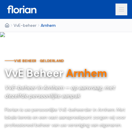
VvE-beheer
Arnhem
VVE BEHEER ·
GELDERLAND
VvE Beheer
Arnhem
VvE-beheer in Arnhem — op aanvraag, met
dezelfde persoonlijke aanpak
Florian is uw persoonlijke VvE-beheerder in Arnhem. Met
lokale kennis en een vast aanspreekpunt zorgen wij voor
professioneel beheer van uw vereniging van eigenaren.