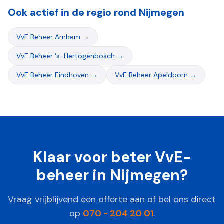
Ook actief in de regio rond
Nijmegen
VvE Beheer
Arnhem
→
VvE Beheer
's-Hertogenbosch
→
VvE Beheer
Eindhoven
→
VvE Beheer
Apeldoorn
→
Klaar voor beter VvE-
beheer in
Nijmegen
?
Vraag vrijblijvend een offerte aan of bel ons direct
op
070 - 204 20 01
.