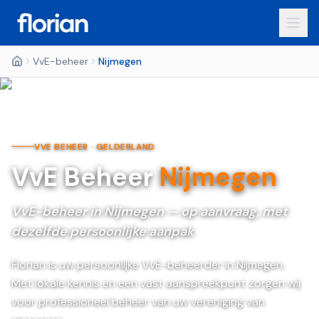
VvE-beheer
Nijmegen
VVE BEHEER ·
GELDERLAND
VvE Beheer
Nijmegen
VvE-beheer in Nijmegen — op aanvraag, met
dezelfde persoonlijke aanpak
Florian is uw persoonlijke VvE-beheerder in Nijmegen.
Met lokale kennis en een vast aanspreekpunt zorgen wij
voor professioneel beheer van uw vereniging van