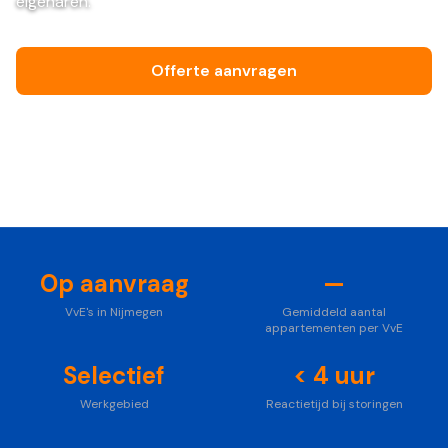
eigenaren.
Offerte aanvragen
Bel ons vrijblijvend
Foto: Unsplash
Op aanvraag
—
VvE's in Nijmegen
Gemiddeld aantal
appartementen per VvE
Selectief
< 4 uur
Werkgebied
Reactietijd bij storingen