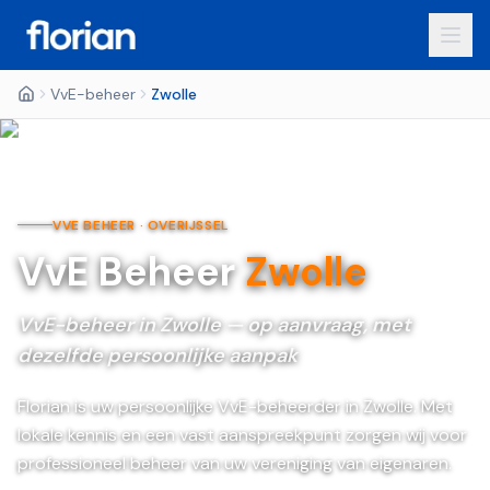
VvE-beheer
Zwolle
VVE BEHEER ·
OVERIJSSEL
VvE Beheer
Zwolle
VvE-beheer in Zwolle — op aanvraag, met
dezelfde persoonlijke aanpak
Florian is uw persoonlijke VvE-beheerder in Zwolle. Met
lokale kennis en een vast aanspreekpunt zorgen wij voor
professioneel beheer van uw vereniging van eigenaren.