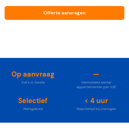
Offerte aanvragen
Bel ons vrijblijvend
Foto: Unsplash
Op aanvraag
—
VvE's in Zwolle
Gemiddeld aantal
appartementen per VvE
Selectief
< 4 uur
Werkgebied
Reactietijd bij storingen