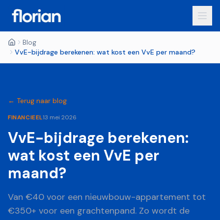
Blog
VvE-bijdrage berekenen: wat kost een VvE per maand?
← Terug naar blog
FINANCIEEL
13 mei 2026
VvE-bijdrage berekenen:
wat kost een VvE per
maand?
Van €40 voor een nieuwbouw-appartement tot
€350+ voor een grachtenpand. Zo wordt de