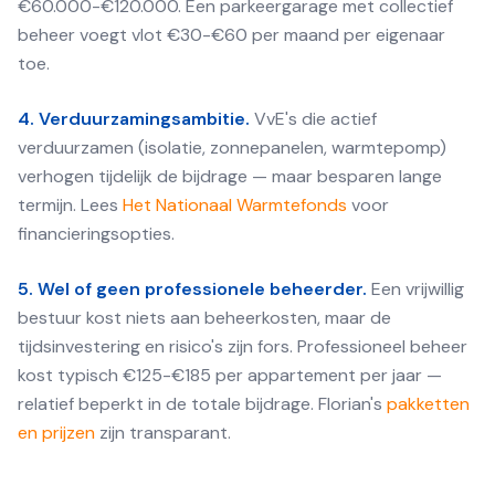
€60.000-€120.000. Een parkeergarage met collectief
beheer voegt vlot €30-€60 per maand per eigenaar
toe.
4. Verduurzamingsambitie.
VvE's die actief
verduurzamen (isolatie, zonnepanelen, warmtepomp)
verhogen tijdelijk de bijdrage — maar besparen lange
termijn. Lees
Het Nationaal Warmtefonds
voor
financieringsopties.
5. Wel of geen professionele beheerder.
Een vrijwillig
bestuur kost niets aan beheerkosten, maar de
tijdsinvestering en risico's zijn fors. Professioneel beheer
kost typisch €125-€185 per appartement per jaar —
relatief beperkt in de totale bijdrage. Florian's
pakketten
en prijzen
zijn transparant.