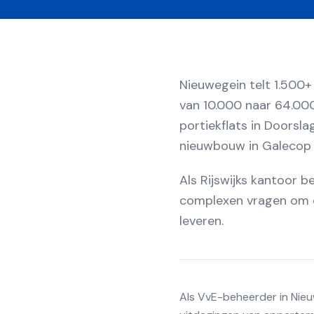
Nieuwegein telt 1.500+
van 10.000 naar 64.000 
portiekflats in Doorsla
nieuwbouw in Galecop e
Als Rijswijks kantoor 
complexen vragen om di
leveren.
Als VvE-beheerder in Nieuw