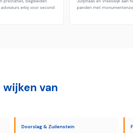
n prestaties, begeleiden
Jutphaas en Vreeswijk aan het
e adviseurs erbij voor second
panden met monumentenzo
 wijken van
Doorslag & Zuilenstein