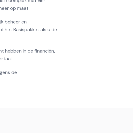
lein complex met vier
heer op maat.
ijk beheer en
of het Basispakket als u de
t hebben in de financiën,
rtaal.
lgens de