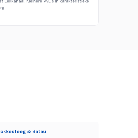
 Lekkanaal. Kleinere VvE's in karakteristieke
rg.
Fokkesteeg & Batau