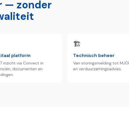
r — zonder
aliteit

🏗️
itaal platform
Technisch beheer
7 inzicht via Convect in
Van storingsmelding tot MJO
anciën, documenten en
en verduurzamingsadvies.
dingen.