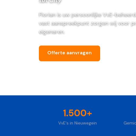
Florian is uw persoonlijke VvE-beheerd
vast aanspreekpunt zorgen wij voor p
eigenaren.
Offerte aanvragen
Bel ons vri
1.500+
VvE's in Nieuwegein
Gemid