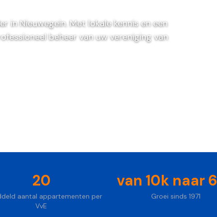
er in Nieuwegein. Met lokale kennis en een
rofessioneel beheer van uw vereniging van
jblijvend
20
van 10k naar 
deld aantal appartementen per
Groei sinds 1971
VvE