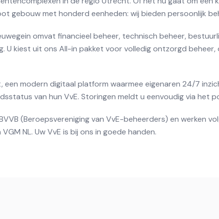
ntencomplexen in de regio Utrecht. Of het nu gaat om een k
ot gebouw met honderd eenheden: wij bieden persoonlijk be
euwegein omvat financieel beheer, technisch beheer, bestuurl
 U kiest uit ons All-in pakket voor volledig ontzorgd beheer, 
, een modern digitaal platform waarmee eigenaren 24/7 inzich
status van hun VvE. Storingen meldt u eenvoudig via het po
de BVVB (Beroepsvereniging van VvE-beheerders) en werken vo
 VGM NL. Uw VvE is bij ons in goede handen.