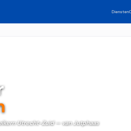
Diensten
r
n
eikern Utrecht-Zuid — van Jutphaas