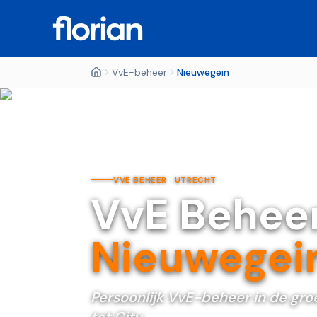
VvE-beheer
Nieuwegein
VVE BEHEER ·
UTRECHT
VvE Behee
Nieuwegei
Persoonlijk VvE-beheer in de gro
tot City