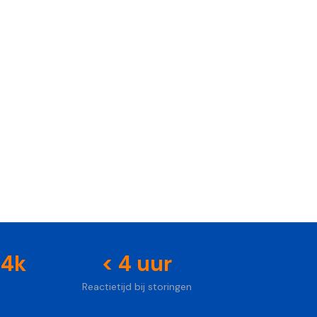
Foto: Unsplash
64k
< 4 uur
Reactietijd bij storingen