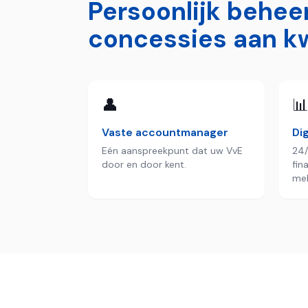
Persoonlijk behee
concessies aan kw
👤

Vaste accountmanager
Dig
Eén aanspreekpunt dat uw VvE
24/
door en door kent.
fin
mel