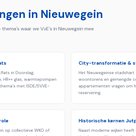
ingen in
Nieuwegein
 de thema's waar we VvE's in
Nieuwegein
mee
ats
City-transformatie & 
flats in Doorslag,
Het Nieuwegeinse stadshart 
tie, HR++ glas, warmtepompen
woontorens en gemengde co
e thema's met ISDE/SVVE-
appartementen vragen om 
reservering.
role
Historische kernen Jut
en op collectieve WKO of
Naast moderne wijken heeft