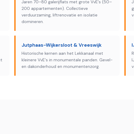
Jaren 70–80 galerijflats met grote VvE's (50–
J
200 appartementen). Collectieve
g
verduurzaming, liftrenovatie en isolatie
v
domineren.
Jutphaas-Wijkersloot & Vreeswijk
Historische kernen aan het Lekkanaal met
R
ct
kleinere VvE's in monumentale panden. Gevel-
I
en dakonderhoud en monumentenzorg.
v