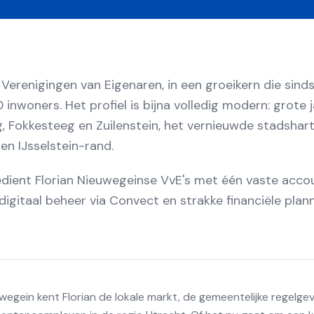
 Verenigingen van Eigenaren, in een groeikern die sin
inwoners. Het profiel is bijna volledig modern: grote 
g, Fokkesteeg en Zuilenstein, het vernieuwde stadshart
n IJsselstein-rand.
bedient Florian Nieuwegeinse VvE's met één vaste acc
gitaal beheer via Convect en strakke financiële plan
egein kent Florian de lokale markt, de gemeentelijke regelgev