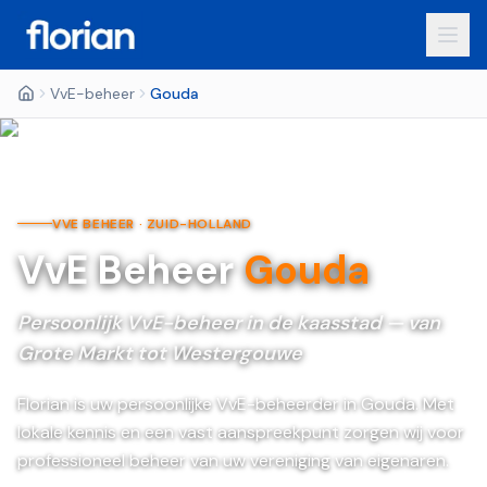
VvE-beheer
Gouda
VVE BEHEER ·
ZUID-HOLLAND
VvE Beheer
Gouda
Persoonlijk VvE-beheer in de kaasstad — van
Grote Markt tot Westergouwe
Florian is uw persoonlijke VvE-beheerder in Gouda. Met
lokale kennis en een vast aanspreekpunt zorgen wij voor
professioneel beheer van uw vereniging van eigenaren.