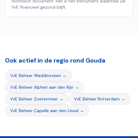
technisch document. Het is het instrument waarmee uw
VvE financieel gezond blijft.
Ook actief in de regio rond
Gouda
VvE Beheer
Waddinxveen
→
VvE Beheer
Alphen aan den Rijn
→
VvE Beheer
Zoetermeer
→
VvE Beheer
Rotterdam
→
VvE Beheer
Capelle aan den IJssel
→