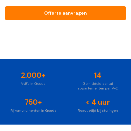
Offerte aanvragen
Bel ons vrijblijvend
Foto: Unsplash
2.000+
14
VvE's in Gouda
Gemiddeld aantal
appartementen per VvE
750+
< 4 uur
Rijksmonumenten in Gouda
Reactietijd bij storingen