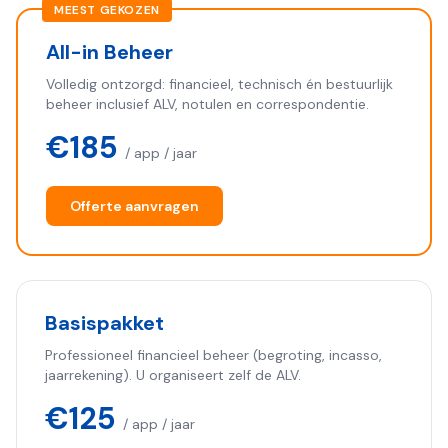
MEEST GEKOZEN
All-in Beheer
Volledig ontzorgd: financieel, technisch én bestuurlijk
beheer inclusief ALV, notulen en correspondentie.
€185
/ app / jaar
Offerte aanvragen
Basispakket
Professioneel financieel beheer (begroting, incasso,
jaarrekening). U organiseert zelf de ALV.
€125
/ app / jaar