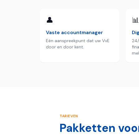
👤

Vaste accountmanager
Dig
Eén aanspreekpunt dat uw VvE
24/
door en door kent.
fin
mel
TARIEVEN
Pakketten voor