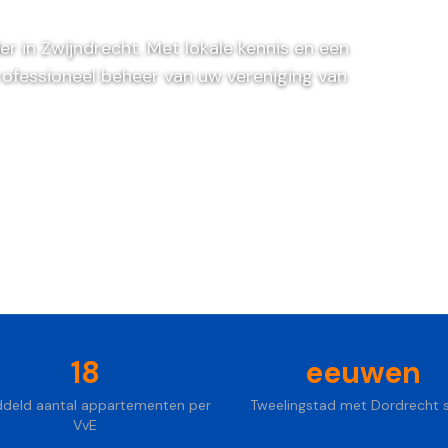
er in Zwijndrecht. Met lokale kennis en een
rofessioneel beheer van uw vereniging van
jblijvend
18
eeuwen
deld aantal appartementen per
Tweelingstad met Dordrecht 
VvE