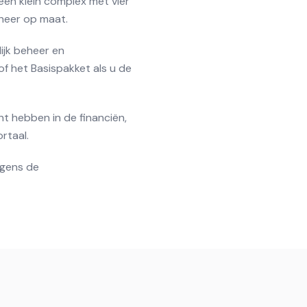
en klein complex met vier
heer op maat.
ijk beheer en
of het Basispakket als u de
t hebben in de financiën,
rtaal.
lgens de