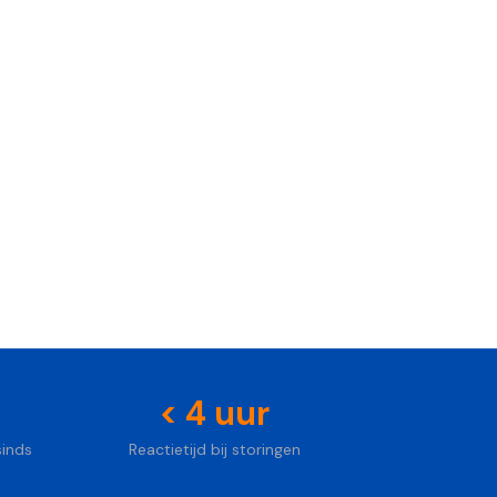
Foto: Unsplash
< 4 uur
sinds
Reactietijd bij storingen