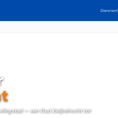
Diensten
r
t
elingstad — van Oud Zwijndrecht tot