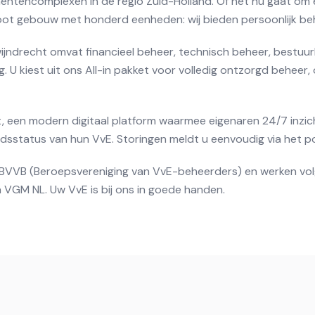
ntencomplexen in de regio Zuid-Holland. Of het nu gaat om e
ot gebouw met honderd eenheden: wij bieden persoonlijk be
ijndrecht omvat financieel beheer, technisch beheer, bestuurl
 U kiest uit ons All-in pakket voor volledig ontzorgd beheer, 
, een modern digitaal platform waarmee eigenaren 24/7 inzich
status van hun VvE. Storingen meldt u eenvoudig via het po
de BVVB (Beroepsvereniging van VvE-beheerders) en werken vo
 VGM NL. Uw VvE is bij ons in goede handen.