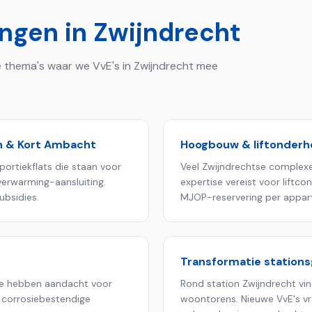
ingen in
Zwijndrecht
 de thema's waar we VvE's in
Zwijndrecht
mee
n & Kort Ambacht
Hoogbouw & liftonder
portiekflats die staan voor
Veel Zwijndrechtse complexe
verwarming-aansluiting.
expertise vereist voor liftc
ubsidies.
MJOP-reservering per appar
Transformatie station
e hebben aandacht voor
Rond station Zwijndrecht vi
n corrosiebestendige
woontorens. Nieuwe VvE's 