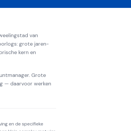
tweelingstad van
orlogs: grote jaren-
orische kern en
countmanager. Grote
ng — daarvoor werken
ving en de specifieke