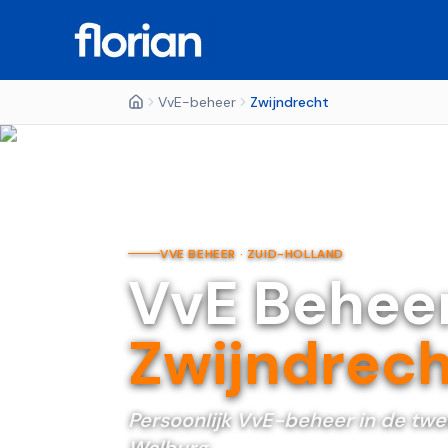
VvE-beheer
Zwijndrecht
VVE BEHEER ·
ZUID-HOLLAND
VvE Behee
Zwijndrech
Persoonlijk VvE-beheer in de twe
Walburg