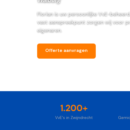
Florian is uw persoonlijke VvE-beheerd
vast aanspreekpunt zorgen wij voor p
eigenaren.
Offerte aanvragen
Bel ons vri
1.200+
VvE's in Zwijndrecht
Gemid