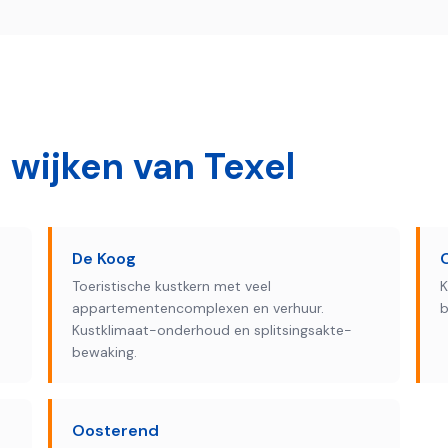
e wijken van
Texel
De Koog
Toeristische kustkern met veel
K
appartementencomplexen en verhuur.
b
Kustklimaat-onderhoud en splitsings­akte­
bewaking.
Oosterend