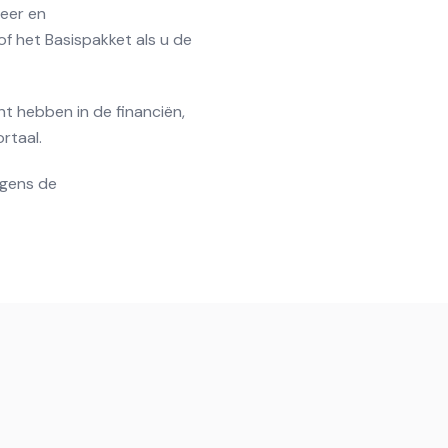
heer en
of het Basispakket als u de
t hebben in de financiën,
rtaal.
lgens de