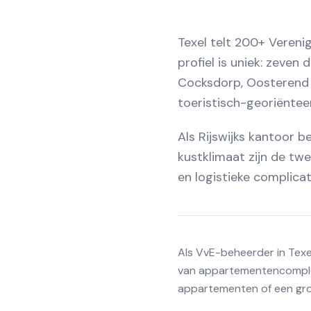
Texel telt 200+ Vereni
profiel is uniek: zeven
Cocksdorp, Oosterend e
toeristisch-georiëntee
Als Rijswijks kantoor 
kustklimaat zijn de t
en logistieke complicat
Als VvE-beheerder in Texel
van appartementencomplex
appartementen of een gro