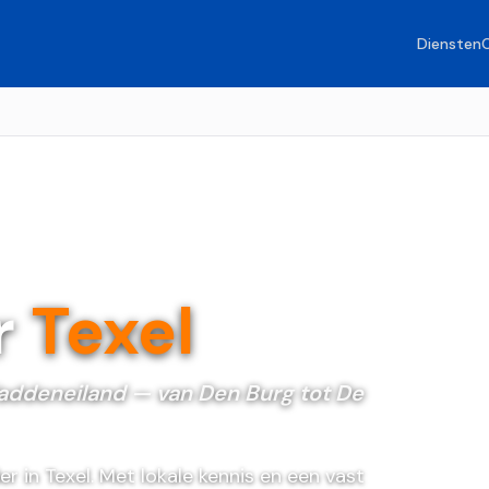
Diensten
r
Texel
adden­eiland — van Den Burg tot De
r in Texel. Met lokale kennis en een vast