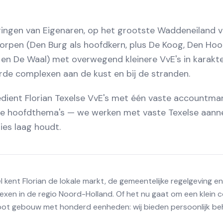
gingen van Eigenaren, op het grootste Waddeneiland v
 dorpen (Den Burg als hoofdkern, plus De Koog, Den Hoo
n De Waal) met overwegend kleinere VvE's in karakter
rde complexen aan de kust en bij de stranden.
bedient Florian Texelse VvE's met één vaste accountman
wee hoofdthema's — we werken met vaste Texelse aann
ies laag houdt.
 kent Florian de lokale markt, de gemeentelijke regelgeving e
en in de regio Noord-Holland. Of het nu gaat om een klein c
ot gebouw met honderd eenheden: wij bieden persoonlijk be