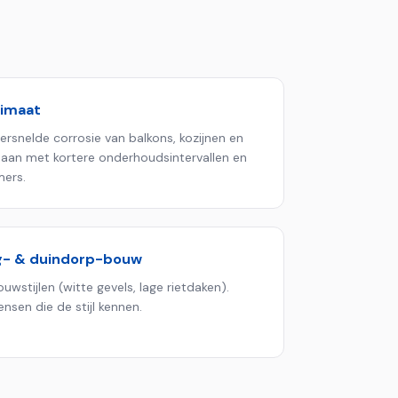
limaat
versnelde corrosie van balkons, kozijnen en
aan met kortere onderhoudsintervallen en
mers.
rg- & duindorp-bouw
uwstijlen (witte gevels, lage rietdaken).
en die de stijl kennen.