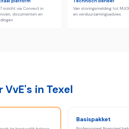
itaal platform
Technisch beheer
7 inzicht via Convect in
Van storingsmelding tot MJO
anciën, documenten en
en verduurzamingsadvies.
dingen.
 VvE's in
Texel
Basispakket
Professioneel financieel beh
nisch én bestuurlijk beheer