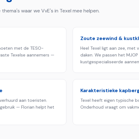
 de thema's waar we VvE's in
Texel
mee helpen.
Zoute zeewind & kustk
moeten met de TESO-
Heel Texel ligt aan zee, met 
 vaste Texelse aannemers —
daken. We passen het MJOP 
kustgespecialiseerde aanne
e
Karakteristieke kapbe
verhuurd aan toeristen.
Texel heeft eigen typische bo
gebruik — Florian helpt het
Onderhoud vraagt om vakmens