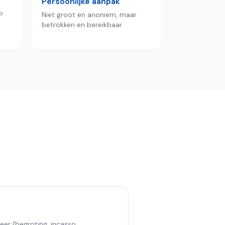
Persoonlijke aanpak
P
Niet groot en anoniem, maar
betrokken en bereikbaar.
eer (begroting, incasso,