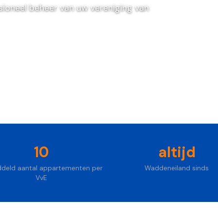
sioneel beheer van uw vereniging van
jblijvend
10
altijd
deld aantal appartementen per
Waddeneiland sinds
VvE