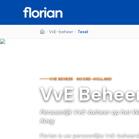
VvE-beheer
Texel
VVE BEHEER ·
NOORD-HOLLAND
VvE Behee
Persoonlijk VvE-beheer op het W
Koog
Florian is uw persoonlijke VvE-beheerde