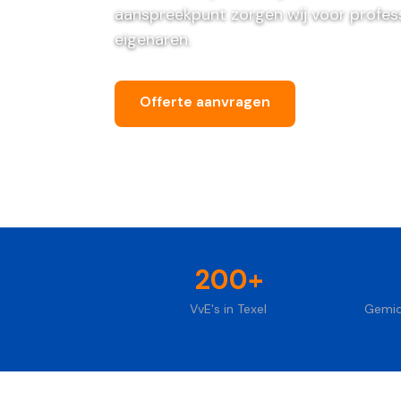
aanspreekpunt zorgen wij voor profes
eigenaren.
Offerte aanvragen
Bel ons vri
200+
VvE's in Texel
Gemid