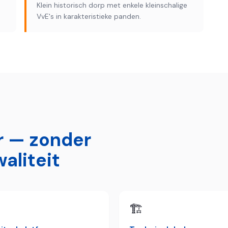
Klein historisch dorp met enkele kleinschalige
VvE's in karakteristieke panden.
r — zonder
aliteit

🏗️