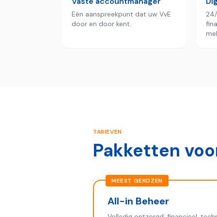
Vaste accountmanager
Dig
Eén aanspreekpunt dat uw VvE
24/
door en door kent.
fin
mel
TARIEVEN
Pakketten voor
MEEST GEKOZEN
All-in Beheer
Volledig ontzorgd: financieel, tech