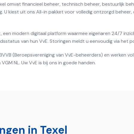
xel omvat financieel beheer, technisch beheer, bestuurlijk be
 U kiest uit ons All-in pakket voor volledig ontzorgd beheer, 
, een modern digitaal platform waarmee eigenaren 24/7 inzich
status van hun VvE. Storingen meldt u eenvoudig via het po
de BVVB (Beroepsvereniging van VvE-beheerders) en werken vo
 VGM NL. Uw VvE is bij ons in goede handen.
ingen in
Texel