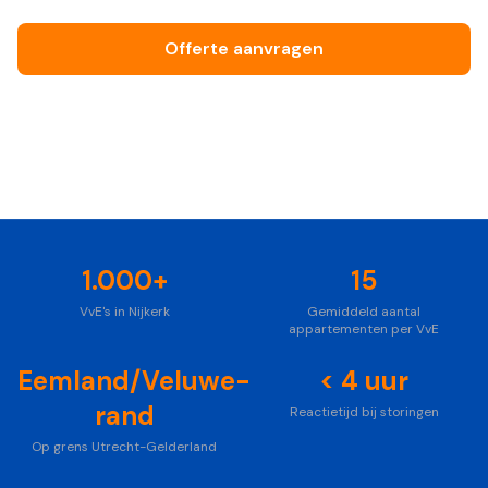
Offerte aanvragen
Bel ons vrijblijvend
Foto: Unsplash
1.000+
15
VvE's in Nijkerk
Gemiddeld aantal
appartementen per VvE
Eemland/Veluwe-
< 4 uur
rand
Reactietijd bij storingen
Op grens Utrecht-Gelderland