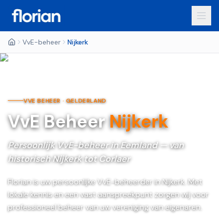
VvE-beheer
Nijkerk
VVE BEHEER ·
GELDERLAND
VvE Beheer
Nijkerk
Persoonlijk VvE-beheer in Eemland — van
historisch Nijkerk tot Corlaer
Florian is uw persoonlijke VvE-beheerder in Nijkerk. Met
lokale kennis en een vast aanspreekpunt zorgen wij voor
professioneel beheer van uw vereniging van eigenaren.