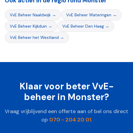
Ook actief in de regio rond
Monster
VvE Beheer
Naaldwijk
→
VvE Beheer
Wateringen
→
VvE Beheer
Kijkduin
→
VvE Beheer
Den Haag
→
VvE Beheer
het Westland
→
Klaar voor beter VvE-
beheer in
Monster
?
Vraag vrijblijvend een offerte aan of bel ons direct
op
070 - 204 20 01
.