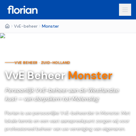
VvE-beheer
Monster
VVE BEHEER ·
ZUID-HOLLAND
VvE Beheer
Monster
Persoonlijk VvE-beheer aan de Westlandse
kust — van dorpskern tot Molenslag
Florian is uw persoonlijke VvE-beheerder in Monster. Met
lokale kennis en een vast aanspreekpunt zorgen wij voor
professioneel beheer van uw vereniging van eigenaren.