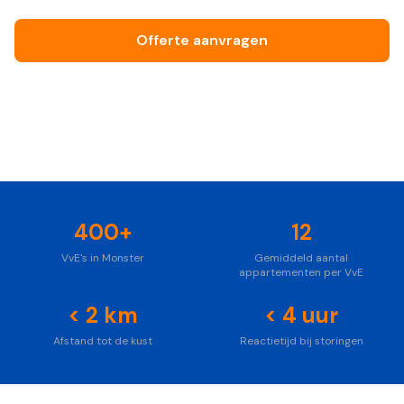
Offerte aanvragen
Bel ons vrijblijvend
Foto: Unsplash
400+
12
VvE's in Monster
Gemiddeld aantal
appartementen per VvE
< 2 km
< 4 uur
Afstand tot de kust
Reactietijd bij storingen