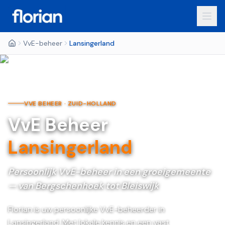
VvE-beheer
Lansingerland
VVE BEHEER ·
ZUID-HOLLAND
VvE Beheer
Lansingerland
Persoonlijk VvE-beheer in een groeigemeente
— van Bergschenhoek tot Bleiswijk
Florian is uw persoonlijke VvE-beheerder in
Lansingerland. Met lokale kennis en een vast