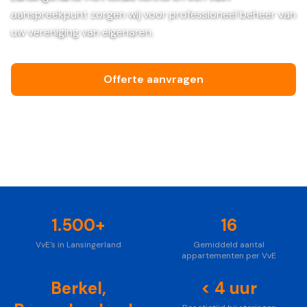
aanspreekpunt zorgen wij voor professioneel beheer van
uw vereniging van eigenaren.
Offerte aanvragen
Bel ons vrijblijvend
Foto: Unsplash
1.500+
16
VvE's in Lansingerland
Gemiddeld aantal
appartementen per VvE
Berkel,
< 4 uur