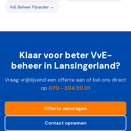
VvE Beheer
Pijnacker
→
Klaar voor beter VvE-
beheer in
Lansingerland
?
Vraag vrijblijvend een offerte aan of bel ons direct
op
070 - 204 20 01
.
Offerte aanvragen
Contact opnemen