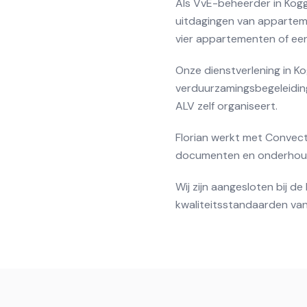
Als VvE-beheerder in Kogge
uitdagingen van appartem
vier appartementen of ee
Onze dienstverlening in K
verduurzamingsbegeleiding.
ALV zelf organiseert.
Florian werkt met Convect
documenten en onderhouds
Wij zijn aangesloten bij 
kwaliteitsstandaarden van