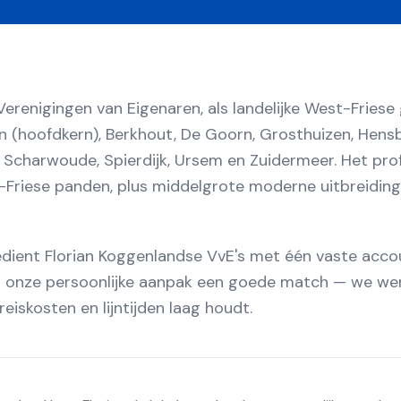
erenigingen van Eigenaren, als landelijke West-Friese
n (hoofdkern), Berkhout, De Goorn, Grosthuizen, Hen
 Scharwoude, Spierdijk, Ursem en Zuidermeer. Het profi
t-Friese panden, plus middelgrote moderne uitbreidin
bedient Florian Koggenlandse VvE's met één vaste acc
s is onze persoonlijke aanpak een goede match — we w
eiskosten en lijntijden laag houdt.