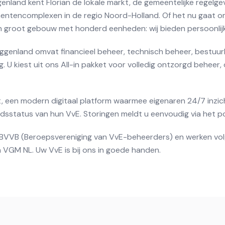
nland kent Florian de lokale markt, de gemeentelijke regelgev
entencomplexen in de regio Noord-Holland. Of het nu gaat o
n groot gebouw met honderd eenheden: wij bieden persoonlij
oggenland omvat financieel beheer, technisch beheer, bestuurl
 U kiest uit ons All-in pakket voor volledig ontzorgd beheer, 
, een modern digitaal platform waarmee eigenaren 24/7 inzich
status van hun VvE. Storingen meldt u eenvoudig via het po
de BVVB (Beroepsvereniging van VvE-beheerders) en werken vo
 VGM NL. Uw VvE is bij ons in goede handen.