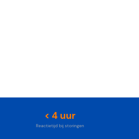
Foto: Unsplash
< 4 uur
t
Reactietijd bij storingen