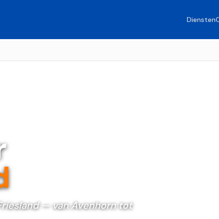
Diensten
r
d
riesland — van Avenhorn tot