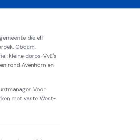
 gemeente die elf
sbroek, Obdam,
el: kleine dorps-VvE's
gen rond Avenhorn en
ountmanager. Voor
erken met vaste West-