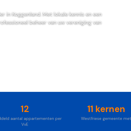
er in Koggenland. Met lokale kennis en een
rofessioneel beheer van uw vereniging van
jblijvend
12
11 kernen
deld aantal appartementen per
Westfriese gemeente me
VvE