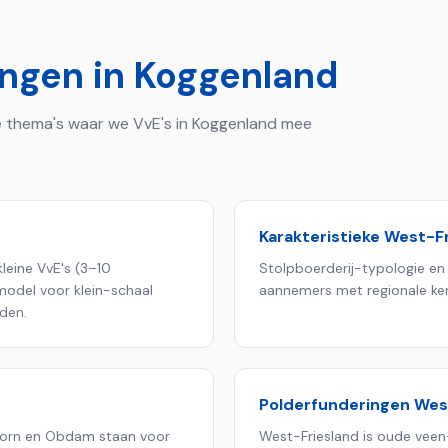
ingen in
Koggenland
 de thema's waar we VvE's in
Koggenland
mee
Karakteristieke West-F
leine VvE's (3–10
Stolpboerderij-typologie e
model voor klein-schaal
aannemers met regionale ken
den.
Polderfunderingen Wes
Goorn en Obdam staan voor
West-Friesland is oude veen