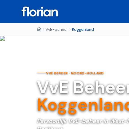
VvE-beheer
Koggenland
VVE BEHEER ·
NOORD-HOLLAND
VvE Behee
Koggenlan
Persoonlijk VvE-beheer in West-F
Berkhout