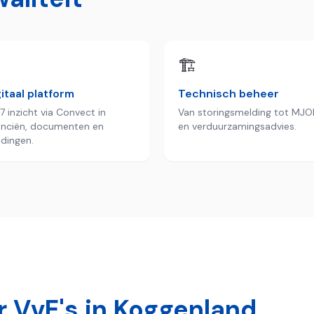

🏗️
itaal platform
Technisch beheer
7 inzicht via Convect in
Van storingsmelding tot MJO
anciën, documenten en
en verduurzamingsadvies.
dingen.
 VvE's in
Koggenland