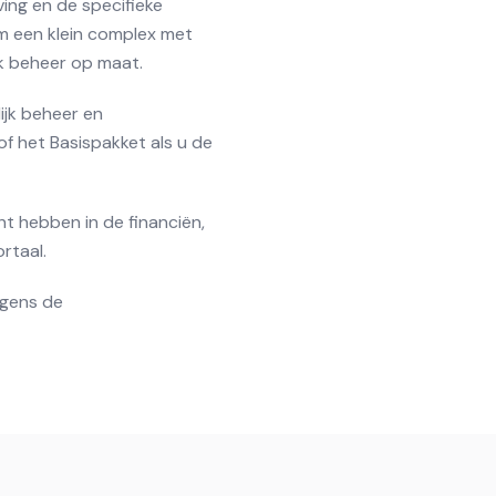
ing en de specifieke
m een klein complex met
k beheer op maat.
ijk beheer en
of het Basispakket als u de
t hebben in de financiën,
rtaal.
lgens de