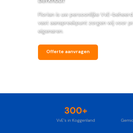
Florian is uw persoonlijke VvE-beheerd
vast aanspreekpunt zorgen wij voor p
eigenaren.
Offerte aanvragen
Bel ons vri
300+
VvE's in Koggenland
Gemid