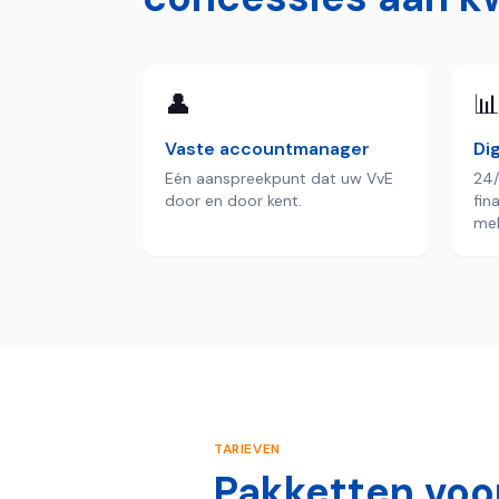
👤

Vaste accountmanager
Dig
Eén aanspreekpunt dat uw VvE
24/
door en door kent.
fin
mel
TARIEVEN
Pakketten voor