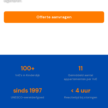
eigenaren.
Offerte aanvragen
Bel ons vrijblijvend
Foto: Unsplash
100+
11
VvE's in Kinderdijk
Gemiddeld aantal
appartementen per VvE
sinds 1997
< 4 uur
UNESCO-werelderfgoed
Reactietijd bij storingen