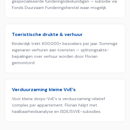
gespecialiseerde funderingsdeskundigen — subsidie via
Fonds Duurzaam Funderingsherstel waar mogelijk.
Toeristische drukte & verhuur
Kinderdijk trekt 600.000+ bezoekers per jaar. Sommige
eigenaren verhuren aan toeristen — splitsingsakte-
bepalingen over verhuur worden door Florian
gemonitord.
Verduurzaming kleine VvE's
Voor kleine dorps-VvE's is verduurzaming relatief
complex per appartement. Florian helpt met
haalbaarheids­analyse en ISDE/SVVE-subsidies.