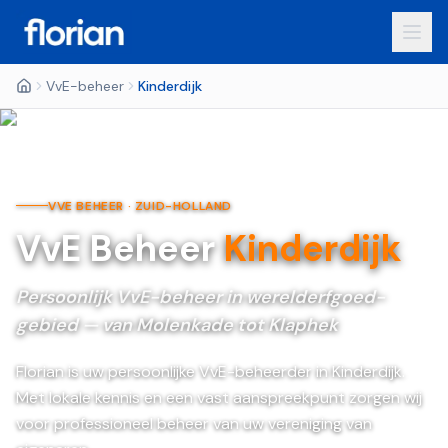
VvE-beheer
Kinderdijk
VVE BEHEER ·
ZUID-HOLLAND
VvE Beheer
Kinderdijk
Persoonlijk VvE-beheer in werelderfgoed-
gebied — van Molenkade tot Klaphek
Florian is uw persoonlijke VvE-beheerder in Kinderdijk.
Met lokale kennis en een vast aanspreekpunt zorgen wij
voor professioneel beheer van uw vereniging van