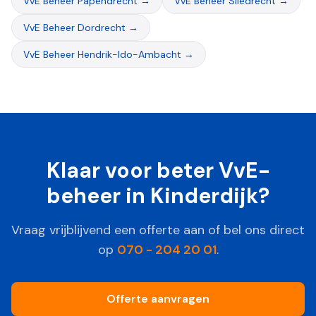
VvE Beheer
Papendrecht
→
VvE Beheer
Sliedrecht
→
VvE Beheer
Dordrecht
→
VvE Beheer
Hendrik-Ido-Ambacht
→
Klaar voor beter VvE-
beheer in
Kinderdijk
?
Vraag vrijblijvend een offerte aan of bel ons direct
op
070 - 204 20 01
.
Offerte aanvragen