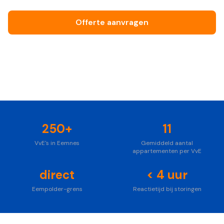
Offerte aanvragen
Bel ons vrijblijvend
Foto: Unsplash
250+
11
VvE's in Eemnes
Gemiddeld aantal
appartementen per VvE
direct
< 4 uur
Eempolder-grens
Reactietijd bij storingen