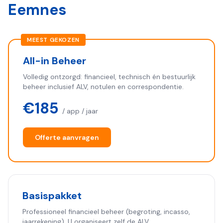
Eemnes
MEEST GEKOZEN
All-in Beheer
Volledig ontzorgd: financieel, technisch én bestuurlijk
beheer inclusief ALV, notulen en correspondentie.
€185
/ app / jaar
Offerte aanvragen
Basispakket
Professioneel financieel beheer (begroting, incasso,
jaarrekening). U organiseert zelf de ALV.