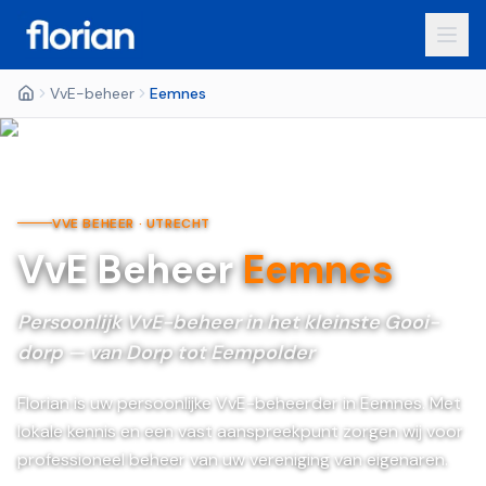
VvE-beheer
Eemnes
VVE BEHEER ·
UTRECHT
VvE Beheer
Eemnes
Persoonlijk VvE-beheer in het kleinste Gooi-
dorp — van Dorp tot Eempolder
Florian is uw persoonlijke VvE-beheerder in Eemnes. Met
lokale kennis en een vast aanspreekpunt zorgen wij voor
professioneel beheer van uw vereniging van eigenaren.