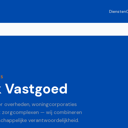
Diensten
ES
k Vastgoed
or overheden, woningcorporaties
tot zorgcomplexen — wij combineren
happelijke verantwoordelijkheid.