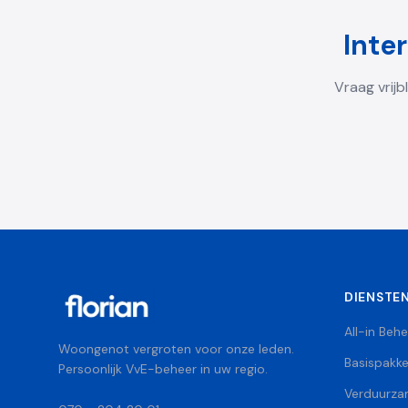
Inte
Vraag vrij
DIENSTE
All-in Beh
Woongenot vergroten voor onze leden.
Basispakke
Persoonlijk VvE-beheer in uw regio.
Verduurza