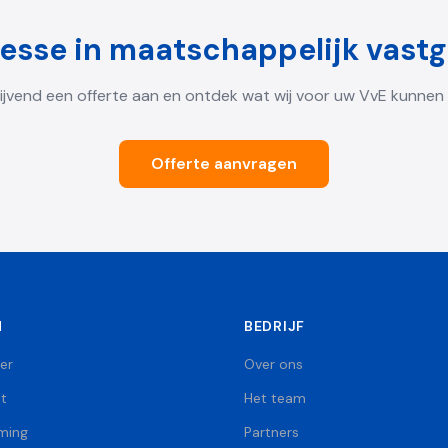
resse in
maatschappelijk vast
blijvend een offerte aan en ontdek wat wij voor uw VvE kunnen
Offerte aanvragen
N
BEDRIJF
eer
Over ons
t
Het team
ming
Partners