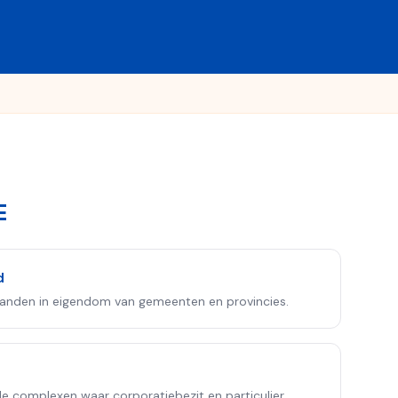
E
d
panden in eigendom van gemeenten en provincies.
 complexen waar corporatiebezit en particulier